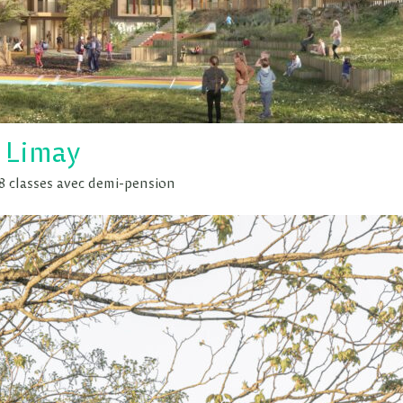
e Limay
8 classes avec demi-pension