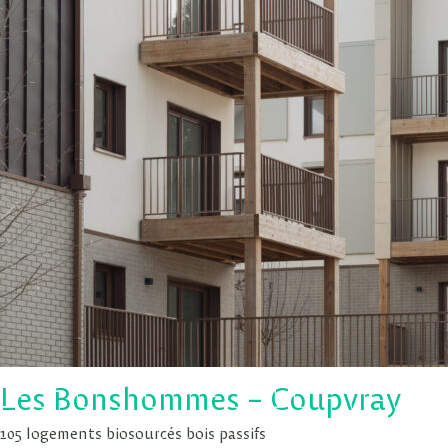
Les Bonshommes – Coupvray
105 logements biosourcés bois passifs