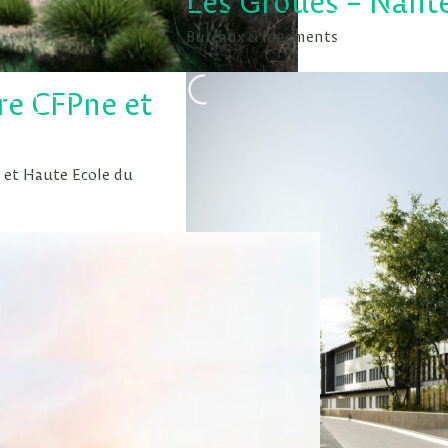
Les Groues – Nant
Bureaux & logements
ure CFPne et
 et Haute Ecole du