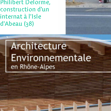
Philibert Delorme,
construction d’un
internat à l’Isle
d’Abeau (38)
2022-Collège
Samuel–Paty, la
construction d’un
collège
intercommunal à
Valenton (94)