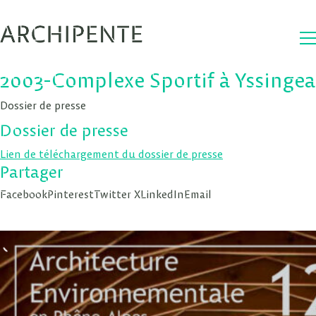
2003-Complexe Sportif à Yssingea
Dossier de presse
Dossier de presse
Lien de téléchargement du dossier de presse
Partager
Facebook
Pinterest
Twitter X
LinkedIn
Email