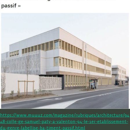
https://www.muuuz.com/magazine/rubriques/architecture/94
48-colle-ge-samuel-paty-a-valenton-94-le-1er-etablissement-
du-genre-labellise-ba-timent-passif.html