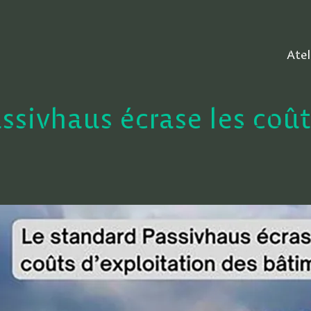
Atel
ssivhaus écrase les coût