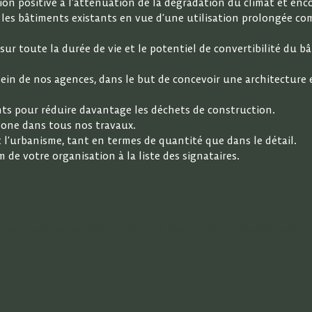
on positive à l’atténuation de la dégradation du climat et enc
 les bâtiments existants en vue d’une utilisation prolongée c
sur toute la durée de vie et le potentiel de convertibilité du b
sein de nos agences, dans le but de concevoir une architecture
ents pour réduire davantage les déchets de construction.
rbone dans tous nos travaux.
t l’urbanisme, tant en termes de quantité que dans le détail.
e votre organisation à la liste des signataires.
reux architectes, JAP Jourda Architectes Paris, Jakob+Macfarla