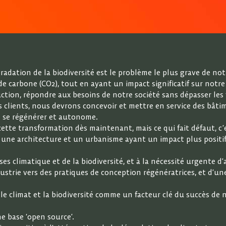
adation de la biodiversité est le problème le plus grave de not
e carbone (CO2), tout en ayant un impact significatif sur notre
ruction, répondre aux besoins de notre société sans dépasser le
ients, nous devrons concevoir et mettre en service des bâtime
e se régénérer et autonome.
tte transformation dès maintenant, mais ce qui fait défaut, c’es
er une architecture et un urbanisme ayant un impact plus posit
ses climatique et de la biodiversité, et à la nécessité urgente d’a
strie vers des pratiques de conception régénératrices, et d’une
le climat et la biodiversité comme un facteur clé du succès de 
ne base ‘open source’.