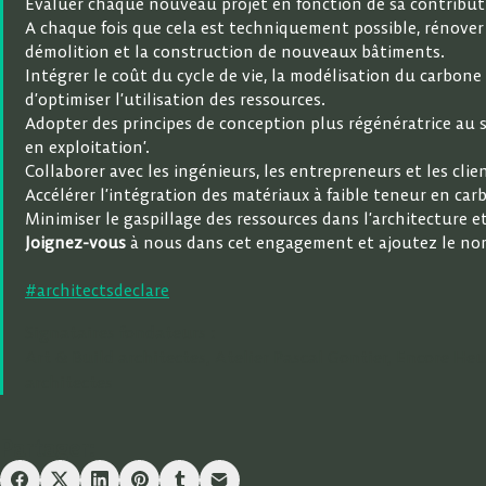
Évaluer chaque nouveau projet en fonction de sa contributi
A chaque fois que cela est techniquement possible, rénover
démolition et la construction de nouveaux bâtiments.
Intégrer le coût du cycle de vie, la modélisation du carbone 
d’optimiser l’utilisation des ressources.
Adopter des principes de conception plus régénératrice au 
en exploitation’.
Collaborer avec les ingénieurs, les entrepreneurs et les cli
Accélérer l’intégration des matériaux à faible teneur en ca
Minimiser le gaspillage des ressources dans l’architecture e
Joignez-vous
à nous dans cet engagement et ajoutez le nom d
#architectsdeclare
Signataires fondateurs :
Art & Build architectes, Atelier Pascal Gontier, Encore Heu
architectes
Partager: