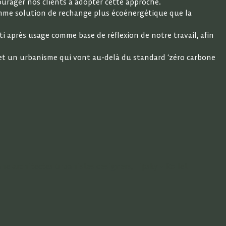
ourager nos clients à adopter cette approche.
omme solution de rechange plus écoénergétique que la
âti après usage comme base de réflexion de notre travail, afin
 et un urbanisme qui vont au-delà du standard ‘zéro carbone
ne architectes urbanistes designers, Lipsky + Rollet