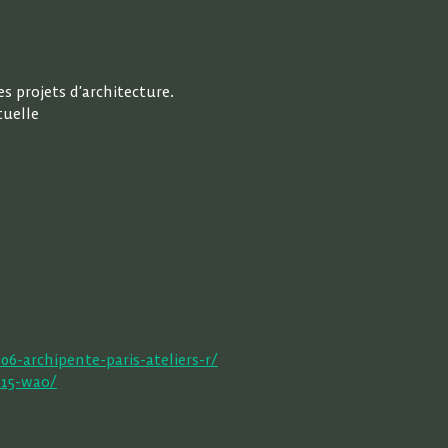
 projets d’architecture.
tuelle
6-archipente-paris-ateliers-r/
115-wao/